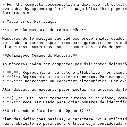
> For the complete documentation index, see [llms.txt](
available by appending `.md` to page URLs; this page is
formatacao.md).

# Máscaras de Formatação

**O Que São Máscaras de Formatação?**

Máscaras de formatação são padrões predefinidos usados 
aplicadas a campos específicos para garantir que os dad
alfabéticos, numéricos, ou alfanuméricos, além de possi
**Definições Comuns de Máscaras**

As máscaras podem ser compostas por diferentes definiçõ
* **a**: Representa um caractere alfabético. Por exempl
* **9**: Representa um caractere numérico. Por exemplo,
* **\***: Representa um caractere alfanumérico. Por exe
Além dessas, as máscaras podem incluir caracteres de fo
* **( )**: Útil para formatar números de telefone, como
* **-**: Pode ser usado para criar números de identific
**Utilizando o Caractere de Opção (?)**

Além das definições básicas, o caractere "?" é utilizad
não é obrigatório para que a entrada seja considerada v