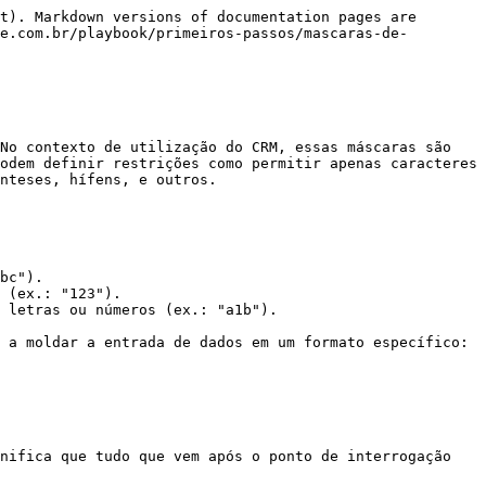
t). Markdown versions of documentation pages are 
e.com.br/playbook/primeiros-passos/mascaras-de-
No contexto de utilização do CRM, essas máscaras são 
odem definir restrições como permitir apenas caracteres 
nteses, hífens, e outros.

bc").

 (ex.: "123").

 letras ou números (ex.: "a1b").

 a moldar a entrada de dados em um formato específico:

nifica que tudo que vem após o ponto de interrogação 