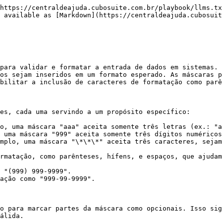
https://centraldeajuda.cubosuite.com.br/playbook/llms.tx
 available as [Markdown](https://centraldeajuda.cubosuit
para validar e formatar a entrada de dados em sistemas. 
os sejam inseridos em um formato esperado. As máscaras p
bilitar a inclusão de caracteres de formatação como parê
es, cada uma servindo a um propósito específico:

o, uma máscara "aaa" aceita somente três letras (ex.: "a
 uma máscara "999" aceita somente três dígitos numéricos
mplo, uma máscara "\*\*\*" aceita três caracteres, sejam
rmatação, como parênteses, hífens, e espaços, que ajudam
 "(999) 999-9999".

ação como "999-99-9999".

o para marcar partes da máscara como opcionais. Isso sig
álida.
