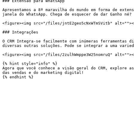
### Extensão para WhatsApp

Apresentamos a 8ª maravilha do mundo em forma de extens
janela do WhatsApp. Chega de esquecer de dar Ganho né?

<figure><img src="/files/jntE2geo5cNxWTmSVitb" alt=""><
### Integrações

O CRM Integra-se facilmente com inúmeras ferramentas di
diversas outras soluções. Pode se integrar a uma varied
<figure><img src="/files/2zulhWmppe3W25nomruQ" alt=""><
{% hint style="info" %}

Agora que você conhece a visão geral do CRM, explore as
das vendas e do marketing digital!
