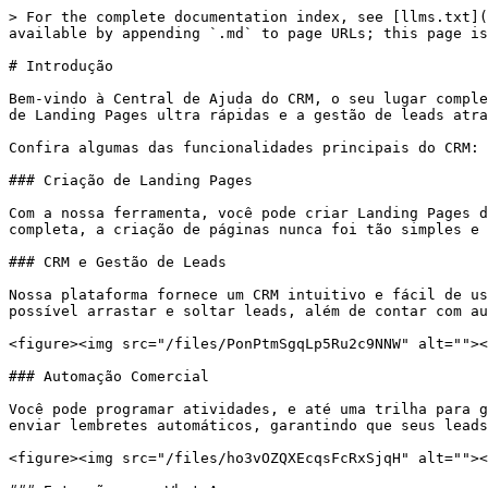
> For the complete documentation index, see [llms.txt](
available by appending `.md` to page URLs; this page is
# Introdução

Bem-vindo à Central de Ajuda do CRM, o seu lugar comple
de Landing Pages ultra rápidas e a gestão de leads atra
Confira algumas das funcionalidades principais do CRM:

### Criação de Landing Pages

Com a nossa ferramenta, você pode criar Landing Pages d
completa, a criação de páginas nunca foi tão simples e 
### CRM e Gestão de Leads

Nossa plataforma fornece um CRM intuitivo e fácil de us
possível arrastar e soltar leads, além de contar com au
<figure><img src="/files/PonPtmSgqLp5Ru2c9NNW" alt=""><
### Automação Comercial

Você pode programar atividades, e até uma trilha para g
enviar lembretes automáticos, garantindo que seus leads
<figure><img src="/files/ho3vOZQXEcqsFcRxSjqH" alt=""><